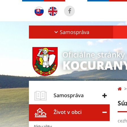
Samospráva
Oficiálne stránky
KOCURAN
Samospráva
Sú
Život v obci
cezh
Aktuality