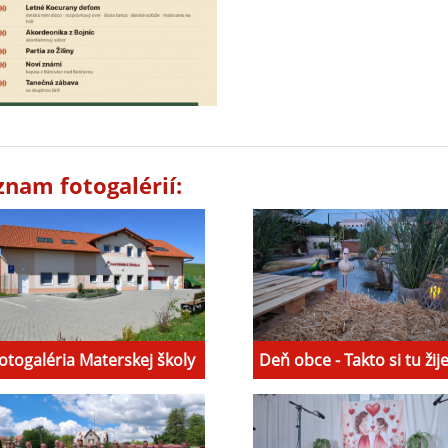
znam fotogalérií:
otogaléria Materskej školy
Deň obce - Takto si tu ži