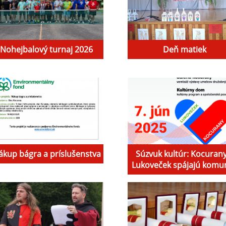
Nohejbalový turnaj 2026
Deň matiek
ákup bágra a príslušenstva
Súzvuk kultúr: Kocurany
Lukoveček spájajú komun