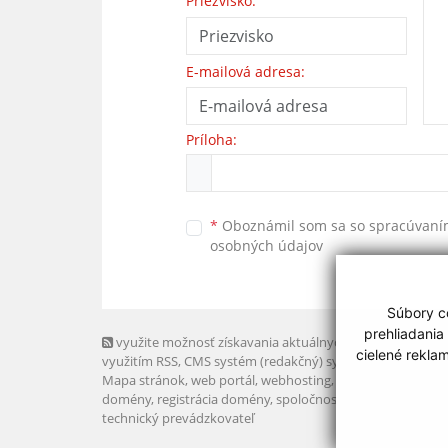
Priezvisko:
E-mailová adresa:
Príloha:
*
Oboznámil som sa so
spracúvan
osobných údajov
Súbory co
prehliadania
využite možnosť získavania aktuálnych informácií s
cielené rekla
využitím RSS
, CMS systém (redakčný) systém ECHELON 2,
Mapa stránok
,
web portál
,
webhosting
,
webex.digital, s.r.o
domény
,
registrácia domény
,
spoločnosť webex.digital, s.r.
technický prevádzkovateľ