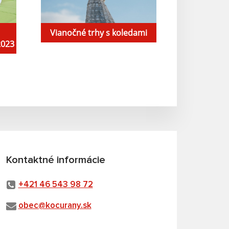
Vianočné trhy s koledami
2023
Kontaktné informácie
+421 46 543 98 72
obec@kocurany.sk