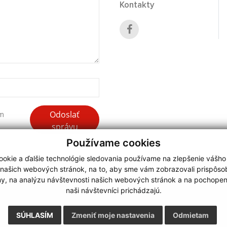
Kontakty
Odoslať
ím
správu
Používame cookies
okie a ďalšie technológie sledovania používame na zlepšenie vášho
 našich webových stránok, na to, aby sme vám zobrazovali prispôs
my, na analýzu návštevnosti našich webových stránok a na pochopeni
webdesign
|
naši návštevníci prichádzajú.
.
,
o.
,
SÚHLASÍM
Zmeniť moje nastavenia
Odmietam