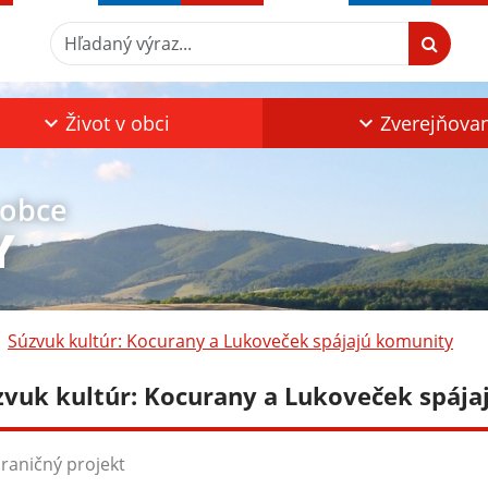
Hľadaný výraz...
Život v obci
Zverejňova
 obce
Y
Súzvuk kultúr: Kocurany a Lukoveček spájajú komunity
zvuk kultúr: Kocurany a Lukoveček spáj
raničný projekt