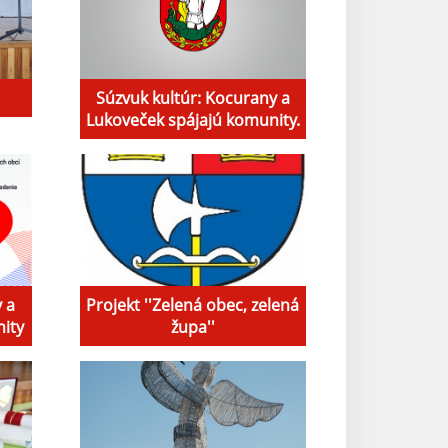
Súzvuk kultúr: Kocurany a
Lukoveček spájajú komunity.
 a
Projekt ''Zelená obec, zelená
ity
župa''