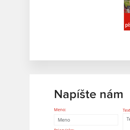
pí
Napíšte nám
Meno:
Tex