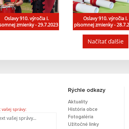
Oslavy 910. výročia I.
Oslavy 910. výročia I.
somnej zmienky - 29.7.2023
písomnej zmienky - 28.7.
Načítať ďalšie
Rýchle odkazy
Aktuality
t vašej správy:
História obce
Fotogaléria
Užitočné linky