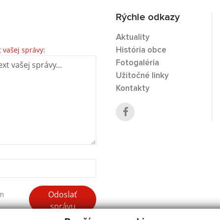
Rýchle odkazy
Aktuality
t vašej správy:
História obce
Fotogaléria
Užitočné linky
Kontakty
Odoslať
ím
správu