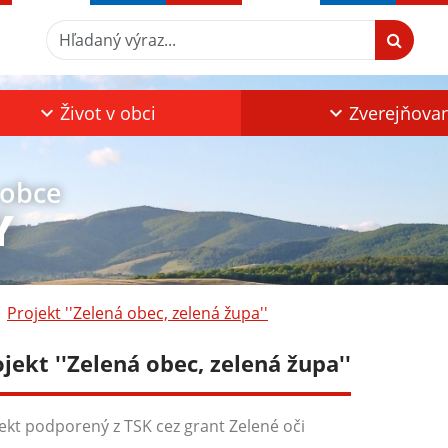
Hľadaný výraz...
Život v obci
Zverejňova
 obce
Y
Projekt ''Zelená obec, zelená župa''
jekt ''Zelená obec, zelená župa''
ekt podporený z TSK cez grant Zelené oči