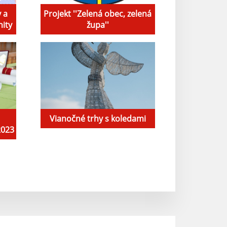
 a
Projekt ''Zelená obec, zelená
ity
župa''
Vianočné trhy s koledami
2023