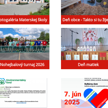
otogaléria Materskej školy
Deň obce - Takto si tu ži
Nohejbalový turnaj 2026
Deň matiek