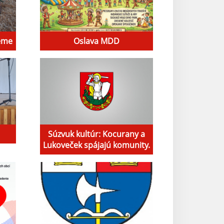
jeme
Oslava MDD
Súzvuk kultúr: Kocurany a
Lukoveček spájajú komunity.