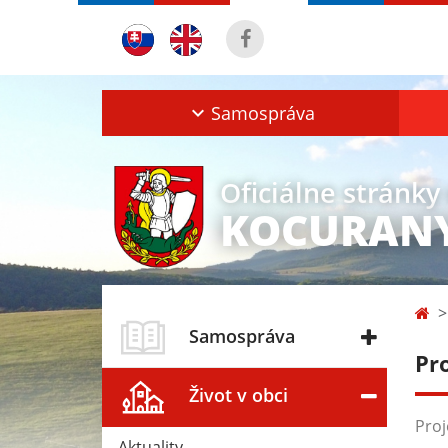
Samospráva
Oficiálne stránky
KOCURAN
Samospráva
Pro
Život v obci
Proj
Aktuality