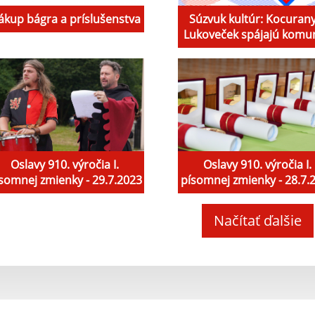
ákup bágra a príslušenstva
Súzvuk kultúr: Kocurany
Lukoveček spájajú komun
Oslavy 910. výročia I.
Oslavy 910. výročia I.
somnej zmienky - 29.7.2023
písomnej zmienky - 28.7.
Načítať ďalšie