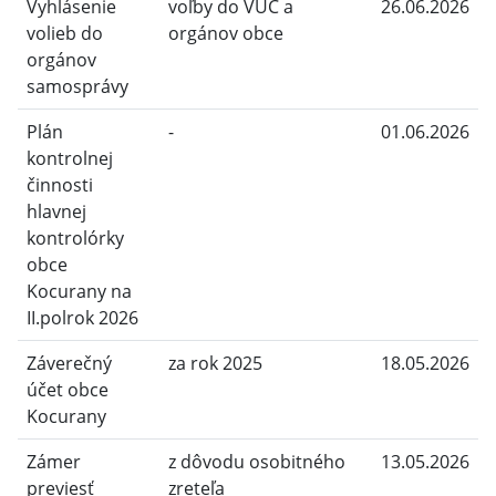
Vyhlásenie
voľby do VÚC a
26.06.2026
volieb do
orgánov obce
orgánov
samosprávy
Plán
-
01.06.2026
kontrolnej
činnosti
hlavnej
kontrolórky
obce
Kocurany na
II.polrok 2026
Záverečný
za rok 2025
18.05.2026
účet obce
Kocurany
Zámer
z dôvodu osobitného
13.05.2026
previesť
zreteľa