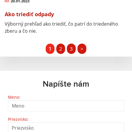
20.01.2023
Ako triediť odpady
Výborný prehľad ako triediť, čo patrí do triedeného
zberu a čo nie.
1
2
3
>
Napíšte nám
Meno:
Priezvisko: