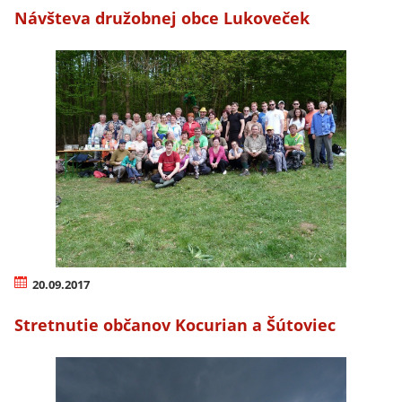
Návšteva družobnej obce Lukoveček
20.09.2017
Stretnutie občanov Kocurian a Šútoviec