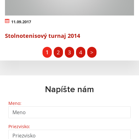
11.09.2017
Stolnotenisový turnaj 2014
1
2
3
4
>
Napíšte nám
Meno:
Priezvisko: