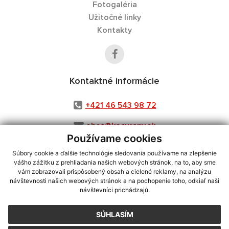
Fotogaléria
Užitočné linky
Kontakty
Kontaktné informácie
+421 46 543 98 72
obec@kocurany.sk
Používame cookies
Súbory cookie a ďalšie technológie sledovania používame na zlepšenie
vášho zážitku z prehliadania našich webových stránok, na to, aby sme
využite možnosť získavania aktuálnych informácií s využitím RSS
,
vám zobrazovali prispôsobený obsah a cielené reklamy, na analýzu
návštevnosti našich webových stránok a na pochopenie toho, odkiaľ naši
CMS systém (redakčný) systém ECHELON 2,
Mapa stránok
,
web portál
,
návštevníci prichádzajú.
webhosting
,
webex.digital, s.r.o.
,
domény
,
registrácia domény
,
spoločnosť webex.digital, s.r.o.
,
technický prevádzkovateľ
SÚHLASÍM
Posledná aktualizácia:
07.08.2026