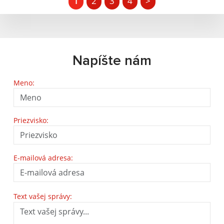
1
2
3
4
>
Napíšte nám
Meno:
Priezvisko:
E-mailová adresa:
Text vašej správy: