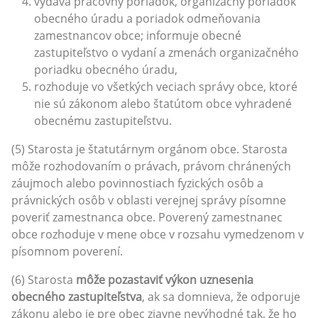
vydáva pracovný poriadok, organizačný poriadok
obecného úradu a poriadok odmeňovania
zamestnancov obce; informuje obecné
zastupiteľstvo o vydaní a zmenách organizačného
poriadku obecného úradu,
rozhoduje vo všetkých veciach správy obce, ktoré
nie sú zákonom alebo štatútom obce vyhradené
obecnému zastupiteľstvu.
(5) Starosta je štatutárnym orgánom obce. Starosta
môže rozhodovaním o právach, právom chránených
záujmoch alebo povinnostiach fyzických osôb a
právnických osôb v oblasti verejnej správy písomne
poveriť zamestnanca obce. Poverený zamestnanec
obce rozhoduje v mene obce v rozsahu vymedzenom v
písomnom poverení.
(6) Starosta
môže pozastaviť výkon uznesenia
obecného zastupiteľstva
, ak sa domnieva, že odporuje
zákonu alebo je pre obec zjavne nevýhodné tak, že ho