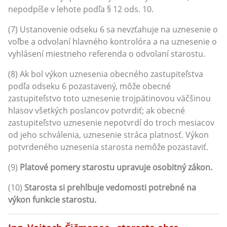
nepodpíše v lehote podľa § 12 ods. 10.
(7) Ustanovenie odseku 6 sa nevzťahuje na uznesenie o
voľbe a odvolaní hlavného kontrolóra a na uznesenie o
vyhlásení miestneho referenda o odvolaní starostu.
(8) Ak bol výkon uznesenia obecného zastupiteľstva
podľa odseku 6 pozastavený, môže obecné
zastupiteľstvo toto uznesenie trojpätinovou väčšinou
hlasov všetkých poslancov potvrdiť; ak obecné
zastupiteľstvo uznesenie nepotvrdí do troch mesiacov
od jeho schválenia, uznesenie stráca platnosť. Výkon
potvrdeného uznesenia starosta nemôže pozastaviť.
(9)
Platové pomery starostu upravuje osobitný zákon.
(10)
Starosta si prehlbuje vedomosti potrebné na
výkon funkcie starostu.