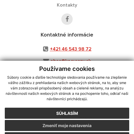
Kontakty
Kontaktné informácie
+421 46 543 98 72
obec@kocurany.sk
Používame cookies
Súbory cookie a ďalšie technológie sledovania používame na zlepšenie
vášho zážitku z prehliadania našich webových stránok, na to, aby sme
využite možnosť získavania aktuálnych informácií s využitím RSS
,
vám zobrazovali prispôsobený obsah a cielené reklamy, na analýzu
CMS systém (redakčný) systém ECHELON 2,
Mapa stránok
,
web portál
,
návštevnosti našich webových stránok a na pochopenie toho, odkiaľ naši
návštevníci prichádzajú.
webhosting
,
webex.digital, s.r.o.
,
domény
,
registrácia domény
,
spoločnosť webex.digital, s.r.o.
,
technický prevádzkovateľ
SÚHLASÍM
Posledná aktualizácia:
07.08.2026
Zmeniť moje nastavenia
Vytlačiť stránku
|
Vyhlásenie o prístupnosti