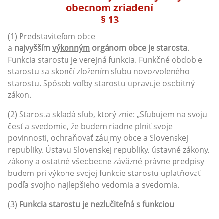
obecnom zriadení
§ 13
(1) Predstaviteľom obce
a
najvyšším
výkonným
orgánom obce je starosta
.
Funkcia starostu je verejná funkcia. Funkčné obdobie
starostu sa skončí zložením sľubu novozvoleného
starostu. Spôsob voľby starostu upravuje osobitný
zákon.
(2) Starosta skladá sľub, ktorý znie: „Sľubujem na svoju
česť a svedomie, že budem riadne plniť svoje
povinnosti, ochraňovať záujmy obce a Slovenskej
republiky. Ústavu Slovenskej republiky, ústavné zákony,
zákony a ostatné všeobecne záväzné právne predpisy
budem pri výkone svojej funkcie starostu uplatňovať
podľa svojho najlepšieho vedomia a svedomia.
(3)
Funkcia starostu je nezlučiteľná s funkciou