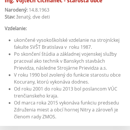
Ing. Vojtech Čičmanec - starosta obce
Narodený:
14.8.1963
Stav:
ženatý, dve deti
Vzdelanie:
ukončené vysokoškolské vzdelanie na strojníckej
fakulte SVŠT Bratislava v roku 1987.
Po skončení štúdia a základnej vojenskej služby
pracoval ako technik v Banskych stavbách
Prievidza, následne Strojárne Prievidza a.s.
V roku 1990 bol zvolený do funkcie starostu obce
Kocurany, ktorú vykonáva dodnes.
Od roku 2001 do roku 2013 bol poslancom VÚC
trenčianskeho kraja.
Od marca roka 2015 vykonáva funkciu predsedu
Združenia miest a obcí hornej Nitry a zároveň je
členom rady ZMOS.