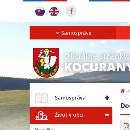
Samospráva
Oficiálne stránky
KOCURAN
Samospráva
Do
Život v obci
Aktuality