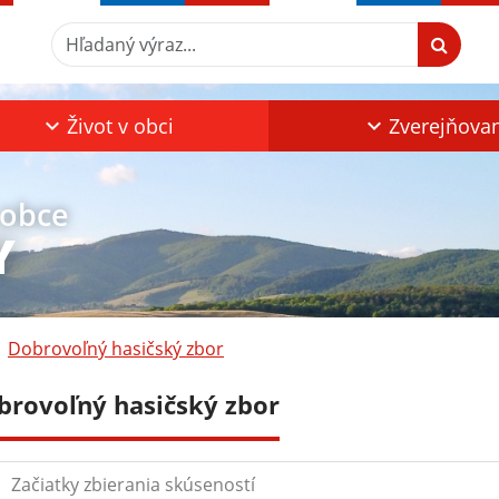
Hľadaný výraz...
Život v obci
Zverejňova
 obce
Y
Dobrovoľný hasičský zbor
brovoľný hasičský zbor
Začiatky zbierania skúseností