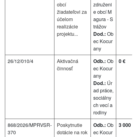
obcí
združeni
žiadateľovi za
e obcí M
účelom
agura - S
realizácie
trážov
projektu...
Dod.:
Ob
ec Kocur
any
26/12/010/4
Aktivačná
Odb.:
Ob
0 €
činnosť
ec Kocur
any
Dod.:
Úr
ad práce,
sociálny
ch vecí a
rodiny
868/2026/MPRVSR-
Poskytnutie
Odb.:
Ob
3 000 €
370
dotácie na rok
ec Kocur