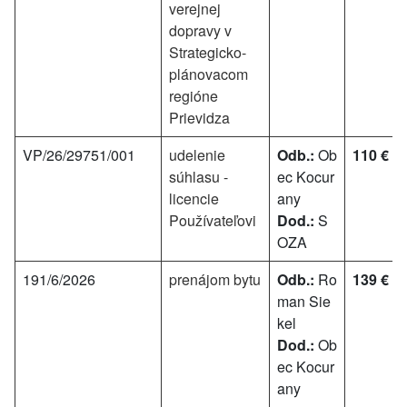
verejnej
dopravy v
Strategicko-
plánovacom
regióne
Prievidza
VP/26/29751/001
udelenie
Odb.:
Ob
110 €
súhlasu -
ec Kocur
licencie
any
Používateľovi
Dod.:
S
OZA
191/6/2026
prenájom bytu
Odb.:
Ro
139 €
man Sie
kel
Dod.:
Ob
ec Kocur
any