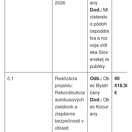
2026
any
Dod.:
Mi
nisterstv
o pôdoh
ospodárs
tva a roz
voja vidi
eka Slov
enskej re
publiky
č.1
Realizácia
Odb.:
Ob
40
projektu:
ec Bystri
418.30
Rekonštrukcia
čany
€
autobusových
Dod.:
Ob
zastávok a
ec Kocur
zlepšenie
any
bezpečnosti v
oblasti