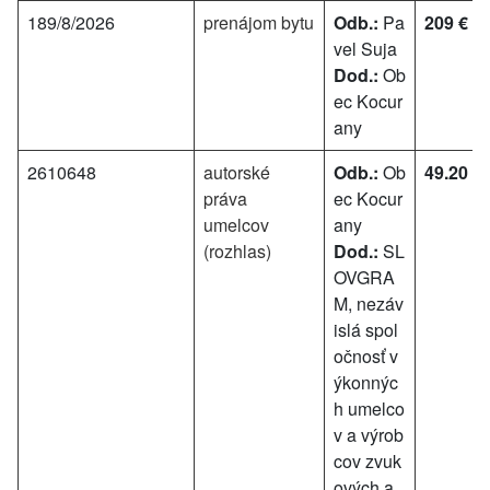
189/8/2026
prenájom bytu
Odb.:
Pa
209 €
vel Suja
Dod.:
Ob
ec Kocur
any
2610648
autorské
Odb.:
Ob
49.20 €
práva
ec Kocur
umelcov
any
(rozhlas)
Dod.:
SL
OVGRA
M, nezáv
islá spol
očnosť v
ýkonnýc
h umelco
v a výrob
cov zvuk
ových a