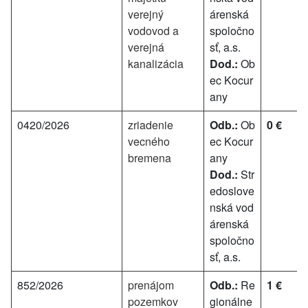
verejný
árenská
vodovod a
spoločno
verejná
sť, a.s.
kanalizácia
Dod.:
Ob
ec Kocur
any
0420/2026
zriadenie
Odb.:
Ob
0 €
vecného
ec Kocur
bremena
any
Dod.:
Str
edoslove
nská vod
árenská
spoločno
sť, a.s.
852/2026
prenájom
Odb.:
Re
1 €
pozemkov
gionálne