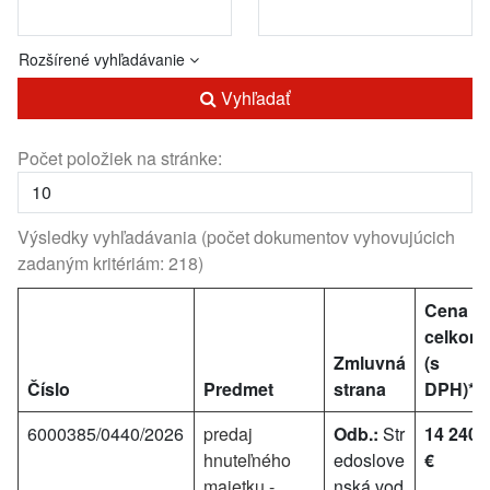
Rozšírené vyhľadávanie
Vyhľadať
Počet položiek na stránke:
Výsledky vyhľadávania (počet dokumentov vyhovujúcich
zadaným kritériám: 218)
Cena
celkom
Zmluvná
(s
Číslo
Predmet
strana
DPH)*
6000385/0440/2026
predaj
Odb.:
Str
14 240
hnuteľného
edoslove
€
majetku -
nská vod