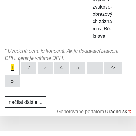
zvukovo-
obrazový
ch zázna
mov, Brat
islava
*
Uvedená cena je konečná. Ak je dodávateľ platcom
DPH, cena je vrátane DPH.
1
2
3
4
5
...
22
»
načítať ďalšie ...
Generované portálom
Uradne.sk