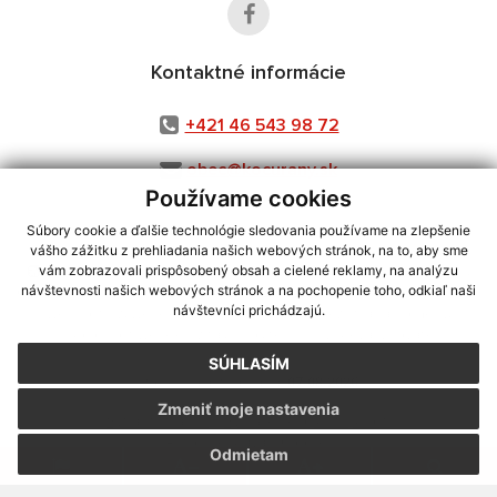
Kontaktné informácie
+421 46 543 98 72
obec@kocurany.sk
Používame cookies
Súbory cookie a ďalšie technológie sledovania používame na zlepšenie
vášho zážitku z prehliadania našich webových stránok, na to, aby sme
využite možnosť získavania aktuálnych informácií s využitím RSS
,
vám zobrazovali prispôsobený obsah a cielené reklamy, na analýzu
CMS systém (redakčný) systém ECHELON 2,
Mapa stránok
,
web portál
,
návštevnosti našich webových stránok a na pochopenie toho, odkiaľ naši
návštevníci prichádzajú.
webhosting
,
webex.digital, s.r.o.
,
domény
,
registrácia domény
,
spoločnosť webex.digital, s.r.o.
,
technický prevádzkovateľ
SÚHLASÍM
Posledná aktualizácia:
07.08.2026
Zmeniť moje nastavenia
Vytlačiť stránku
|
Vyhlásenie o prístupnosti
Autorské práva
|
Cookies
Odmietam