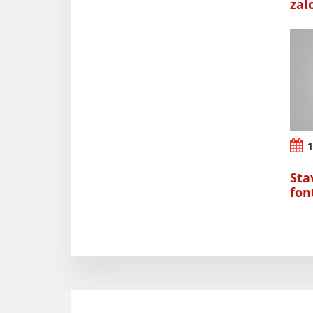
zal
1
Sta
fon