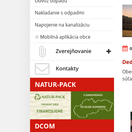
Odvoz odpadu
Nakladanie s odpadmi
Napojenie na kanalizáciu
☆ Mobilná aplikácia obce
0
Zverejňovanie
Ded
Kontakty
Obec
súťa
NATUR-PACK
DCOM