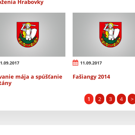
oženia Hrabovky
1.09.2017
11.09.2017
vanie mája a spúšťanie
Fašiangy 2014
tány
1
2
3
4
>