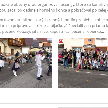
radične obecný úrad organizoval fašiangy, ktoré sa konali v
ou začal po dedine z horného konca a pokračoval po celej o
ortovom areáli od skorých ranných hodín prebiehala obecn
ara sa pripravovali rôzne zabíjačkové špeciality na priamu 
, pečené klobásy, jaternice, kapustnica, pečené rebierko...