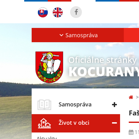
Samospráva
Oficiálne stránky
KOCURAN
Samospráva
Fa
Život v obci
11
Aktuality