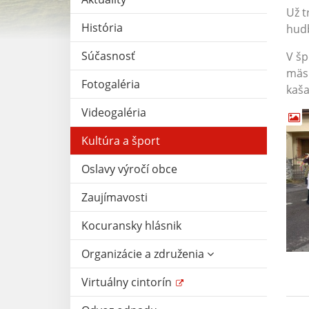
Už t
História
hudb
Súčasnosť
V šp
mäsi
Fotogaléria
kaša
Videogaléria
Kultúra a šport
Oslavy výročí obce
Zaujímavosti
Kocuransky hlásnik
Organizácie a združenia
Virtuálny cintorín