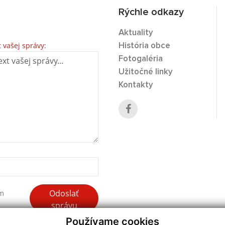
Rýchle odkazy
Aktuality
t vašej správy:
História obce
Fotogaléria
Užitočné linky
Kontakty
Odoslať
ím
správu
Používame cookies