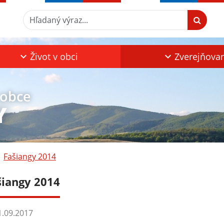
Hľadaný výraz...
Život v obci
Zverejňova
 obce
Y
Fašiangy 2014
šiangy 2014
.09.2017