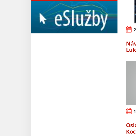
2
Náv
Luk
1
Osl
Koc