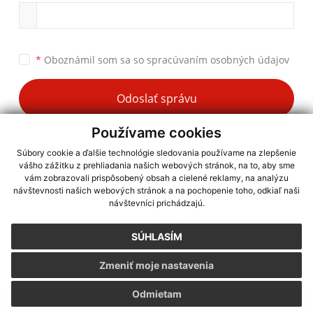
*
Oboznámil som sa so
spracúvaním osobných údajov
Odoslať správu
Používame cookies
Rýchle odkazy
Súbory cookie a ďalšie technológie sledovania používame na zlepšenie
vášho zážitku z prehliadania našich webových stránok, na to, aby sme
Aktuality
vám zobrazovali prispôsobený obsah a cielené reklamy, na analýzu
História obce
návštevnosti našich webových stránok a na pochopenie toho, odkiaľ naši
návštevníci prichádzajú.
Fotogaléria
Užitočné linky
SÚHLASÍM
Kontakty
Zmeniť moje nastavenia
Odmietam
Kontaktné informácie