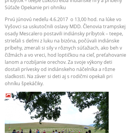
príbytok – teepe Lukostreľba Indiánske hry a príbehy
Súťaže Opekanie pri ohníku
Prvú júnovú nedeľu 4.6.2017 o 13,00 hod. na lúke vo
Vyšovci sa uskutočnili oslavy MDD. Členovia trampskej
osady Mescalero postavili indiánsky príbytok – teepe,
strieľali s deťmi z luku na bizóna, počúvali indiánske
príbehy, zmerali si sily v rôznych súťažiach, ako beh v
čižmách a vo vreci, hod loptičkou na cieľ, preťahovanie
lanom a rozbíjanie orechov. Za svoje výkony deti
dostali prívesky od indiánskeho náčelníka a rôzne
sladkosti. Na záver si deti aj s rodičmi opekali pri
ohníku špekáčiky.