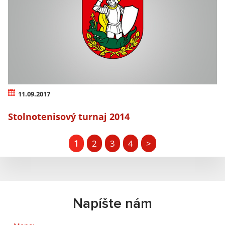
11.09.2017
Stolnotenisový turnaj 2014
1
2
3
4
>
Napíšte nám