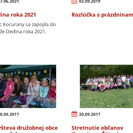
7.06.2021
03.09.2019
ina roka 2021
Rozlúčka s prázdninam
 Kocurany sa zapojila do
že Dedina roka 2021.
0.09.2017
20.09.2017
števa družobnej obce
Stretnutie občanov