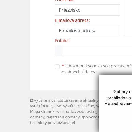
E-mailová adresa:
Príloha:
*
Oboznámil som sa so
spracúvan
osobných údajov
Súbory co
prehliadania
využite možnosť získavania aktuálnych informácií s
cielené rekla
využitím RSS
, CMS systém (redakčný) systém ECHELON 2,
Mapa stránok
,
web portál
,
webhosting
,
webex.digital, s.r.o
domény
,
registrácia domény
,
spoločnosť webex.digital, s.r.
technický prevádzkovateľ