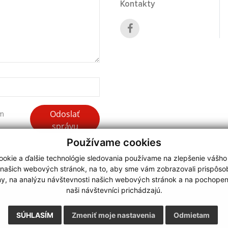
Kontakty
Odoslať
ím
správu
Používame cookies
okie a ďalšie technológie sledovania používame na zlepšenie vášho
 našich webových stránok, na to, aby sme vám zobrazovali prispôs
my, na analýzu návštevnosti našich webových stránok a na pochopeni
webdesign
|
naši návštevníci prichádzajú.
.
,
o.
,
SÚHLASÍM
Zmeniť moje nastavenia
Odmietam