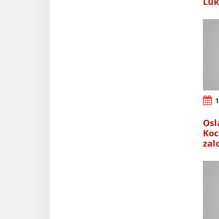
Luk
1
Osl
Koc
zal