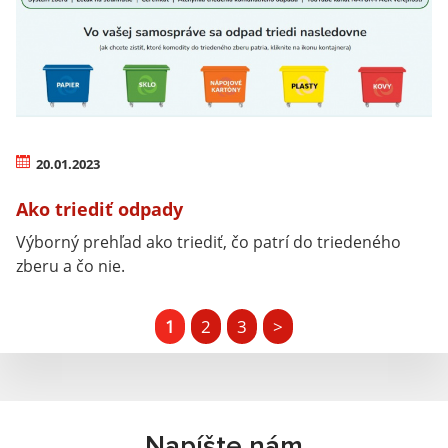
20.01.2023
Ako triediť odpady
Výborný prehľad ako triediť, čo patrí do triedeného
zberu a čo nie.
1
2
3
>
Napíšte nám