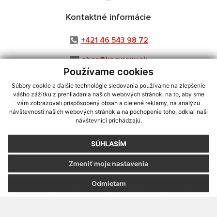
Kontaktné informácie
+421 46 543 98 72
obec@kocurany.sk
Používame cookies
Súbory cookie a ďalšie technológie sledovania používame na zlepšenie
vášho zážitku z prehliadania našich webových stránok, na to, aby sme
využite možnosť získavania aktuálnych informácií s využitím RSS
,
vám zobrazovali prispôsobený obsah a cielené reklamy, na analýzu
návštevnosti našich webových stránok a na pochopenie toho, odkiaľ naši
CMS systém (redakčný) systém ECHELON 2,
Mapa stránok
,
web portál
,
návštevníci prichádzajú.
webhosting
,
webex.digital, s.r.o.
,
domény
,
registrácia domény
,
spoločnosť webex.digital, s.r.o.
,
technický prevádzkovateľ
SÚHLASÍM
Posledná aktualizácia:
06.08.2026
Zmeniť moje nastavenia
Vytlačiť stránku
|
Vyhlásenie o prístupnosti
Autorské práva
|
Cookies
Odmietam
webdesign
|