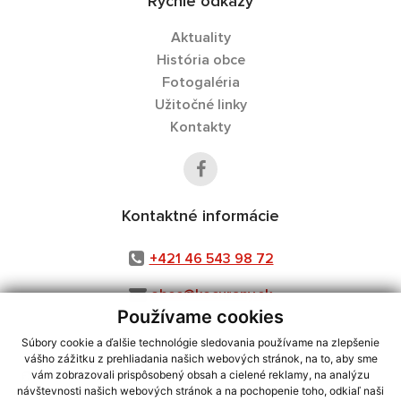
Rýchle odkazy
Aktuality
História obce
Fotogaléria
Užitočné linky
Kontakty
Kontaktné informácie
+421 46 543 98 72
obec@kocurany.sk
Používame cookies
Súbory cookie a ďalšie technológie sledovania používame na zlepšenie
vášho zážitku z prehliadania našich webových stránok, na to, aby sme
využite možnosť získavania aktuálnych informácií s využitím RSS
,
vám zobrazovali prispôsobený obsah a cielené reklamy, na analýzu
návštevnosti našich webových stránok a na pochopenie toho, odkiaľ naši
CMS systém (redakčný) systém ECHELON 2,
Mapa stránok
,
web portál
,