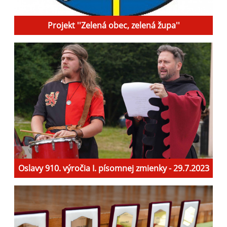
Projekt ''Zelená obec, zelená župa''
Oslavy 910. výročia I. písomnej zmienky - 29.7.2023