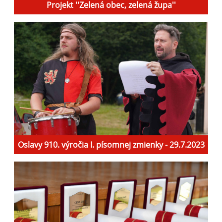
Projekt ''Zelená obec, zelená župa''
Oslavy 910. výročia I. písomnej zmienky - 29.7.2023