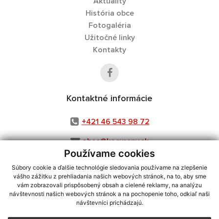
Aktuality
História obce
Fotogaléria
Užitočné linky
Kontakty
Kontaktné informácie
+421 46 543 98 72
obec@kocurany.sk
Používame cookies
Súbory cookie a ďalšie technológie sledovania používame na zlepšenie
vášho zážitku z prehliadania našich webových stránok, na to, aby sme
využite možnosť získavania aktuálnych informácií s využitím RSS
,
vám zobrazovali prispôsobený obsah a cielené reklamy, na analýzu
návštevnosti našich webových stránok a na pochopenie toho, odkiaľ naši
CMS systém (redakčný) systém ECHELON 2,
Mapa stránok
,
web portál
,
návštevníci prichádzajú.
webhosting
,
webex.digital, s.r.o.
,
domény
,
registrácia domény
,
spoločnosť webex.digital, s.r.o.
,
technický prevádzkovateľ