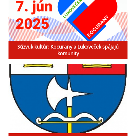
Súzvuk kultúr: Kocurany a Lukoveček spájajú
komunity