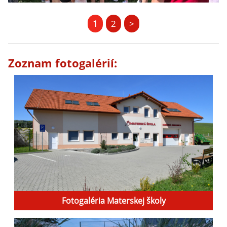
1
2
>
Zoznam fotogalérií:
Fotogaléria Materskej školy