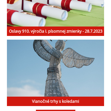
Oslavy 910. výročia I. písomnej zmienky - 28.7.2023
Vianočné trhy s koledami