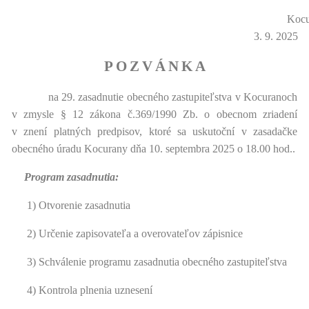
Koc
3. 9. 2025
P
O
Z
V
Á
N
K
A
na 29. zasadnutie obecného zastupiteľstva v Kocuranoch
v zmysle § 12 zákona č.369/1990 Zb. o obecnom zriadení
v znení platných predpisov, ktoré sa uskutoční v zasadačke
obecného úradu Kocurany dňa 10. septembra 2025 o 18.00 hod..
Program zasadnutia:
1) Otvorenie zasadnutia
2) Určenie zapisovateľa a overovateľov zápisnice
3) Schválenie programu zasadnutia obecného zastupiteľstva
4) Kontrola plnenia uznesení