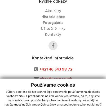
Rýchle odkazy
Aktuality
História obce
Fotogaléria
Užitočné linky
Kontakty
Kontaktné informácie
+421 46 543 98 72
obec@kocurany.sk
Používame cookies
Súbory cookie a ďalšie technológie sledovania používame na zlepšenie
vášho zážitku z prehliadania našich webových stránok, na to, aby sme
využite možnosť získavania aktuálnych informácií s využitím RSS
,
vám zobrazovali prispôsobený obsah a cielené reklamy, na analýzu
CMS systém (redakčný) systém ECHELON 2,
Mapa stránok
,
web portál
,
návštevnosti našich webových stránok a na pochopenie toho, odkiaľ naši