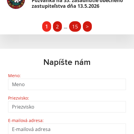
Pozvánka na 35. zasadnutie obecného
zastupiteľstva dňa 13.5.2026
1
2
15
>
...
Napíšte nám
Meno:
Priezvisko:
E-mailová adresa: