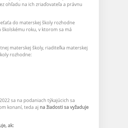
 bez ohľadu na ich zriaďovateľa a právnu
 dieťaťa do materskej školy rozhodne
a školskému roku, v ktorom sa má
nej materskej školy, riaditeľka materskej
školy rozhodne:
2022 sa na podaniach týkajúcich sa
nom konaní, teda aj
na žiadosti sa vyžaduje
je, ak: