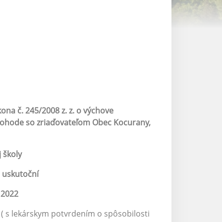
na č. 245/2008 z. z. o výchove
o dohode so zriaďovateľom Obec Kocurany,
 školy
 uskutoční
 2022
 ( s lekárskym potvrdením o spôsobilosti