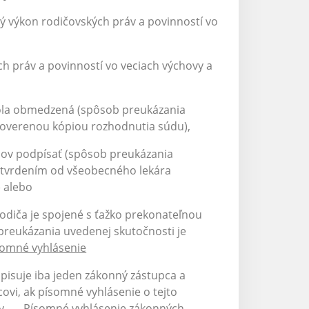
 výkon rodičovských práv a povinností vo
h práv a povinností vo veciach výchovy a
bola obmedzená (spôsob preukázania
eoverenou kópiou rozhodnutia súdu),
dov podpísať (spôsob preukázania
otvrdením od všeobecného lekára
) alebo
odiča je spojené s ťažko prekonateľnou
preukázania uvedenej skutočnosti je
somné vyhlásenie
pisuje iba jeden zákonný zástupca a
vi, ak písomné vyhlásenie o tejto
oly →
Písomné vyhlásenie zákonných