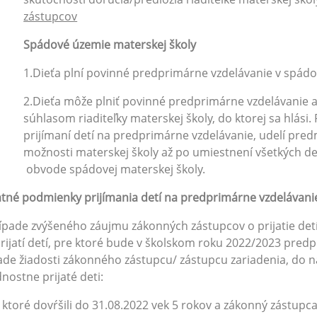
zástupcov
Spádové územie materskej školy
1.Dieťa plní povinné predprimárne vzdelávanie v spádo
2.Dieťa môže plniť povinné predprimárne vzdelávanie aj
súhlasom riaditeľky materskej školy, do ktorej sa hlási. R
prijímaní detí na predprimárne vzdelávanie, udelí pre
možnosti materskej školy až po umiestnení všetkých det
obvode spádovej materskej školy.
tné podmienky prijímania detí na predprimárne vzdelávani
ípade zvýšeného záujmu zákonných zástupcov o prijatie detí
rijatí detí, pre ktoré bude v školskom roku 2022/2023 pred
ade žiadosti zákonného zástupcu/ zástupcu zariadenia, do n
nostne prijaté deti:
ktoré dovŕšili do 31.08.2022 vek 5 rokov a zákonný zástupc