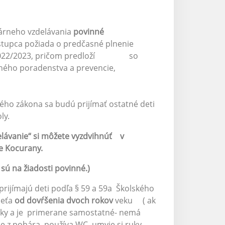
rne vzdelávanie:
márneho vzdelávania
povinné
tupca požiada o predčasné plnenie
ku 2022/2023, pričom predloží so
vného poradenstva a prevencie,
kého zákona sa budú prijímať ostatné deti
ly.
delávanie“ si môžete vyzdvihnúť v
e Kocurany.
sú na žiadosti povinné.)
rijímajú deti podľa § 59 a 59a Školského
ieťa
od dovŕšenia dvoch rokov
veku ( ak
yky a je primerane samostatné- nemá
ije z pohára, používa WC, umyje si ruky,