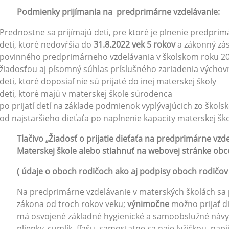
Podmienky prijímania na predprimá
Prednostne sa prijímajú deti, pre ktoré je plnenie predpri
deti, ktoré nedovŕšia do
31.8.2022 vek 5 rokov
a zákonný zás
povinného predprimárneho vzdelávania v školskom ro
žiadosťou aj písomný súhlas príslušného zariadenia výcho
deti, ktoré doposiaľ nie sú prijaté do inej materskej školy
deti, ktoré majú v materskej škole súrodenca
po prijatí detí na základe podmienok vyplývajúcich zo škols
od najstaršieho dieťaťa po naplnenie kapacity materskej ško
Tlačivo „Žiadosť o prijatie dieťaťa na predprimárne vz
Materskej škole alebo stiahnuť na webovej stránke obc
( údaje o oboch rodičoch ako aj podpisy oboch rodičov 
Na predprimárne vzdelávanie v materských školách sa p
zákona od troch rokov veku;
výnimočne
možno prijať d
má osvojené základné hygienické a samoobslužné náv
plienky, cumlík, fľašu, samostatne sa naje lyžičkou, nap