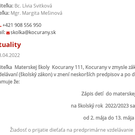
iteľka:
Bc. Lívia Svitková
eľka:
Mgr. Margita Mešinová
+421 908 556 950
il:
skolka@kocurany.sk
tuality
.04.2022
iteľka Materskej školy Kocurany 111, Kocurany v zmysle záko
delávaní (školský zákon) v znení neskorších predpisov a p
muje že:
Zápis detí do materskej
na školský rok 2022/2023 sa
od 2. mája do 13. mája
Žiadosť o prijatie dieťaťa na predprimárne vzdelávanie