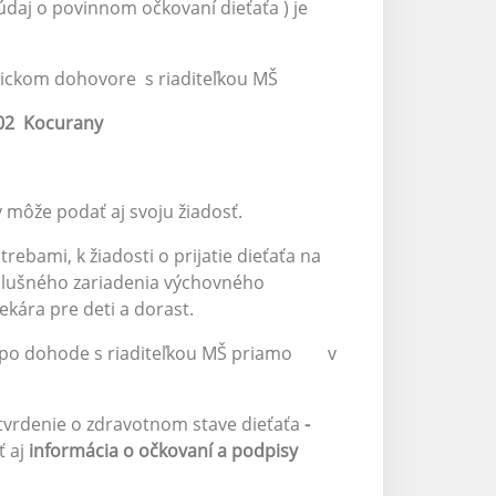
údaj o povinnom očkovaní dieťaťa ) je
nickom dohovore s riaditeľkou MŠ
 02 Kocurany
y môže podať aj svoju žiadosť.
rebami, k žiadosti o prijatie dieťaťa na
íslušného zariadenia výchovného
kára pre deti a dorast.
iať po dohode s riaditeľkou MŠ priamo v
otvrdenie o zdravotnom stave dieťaťa
-
ť aj
informácia o očkovaní a podpisy