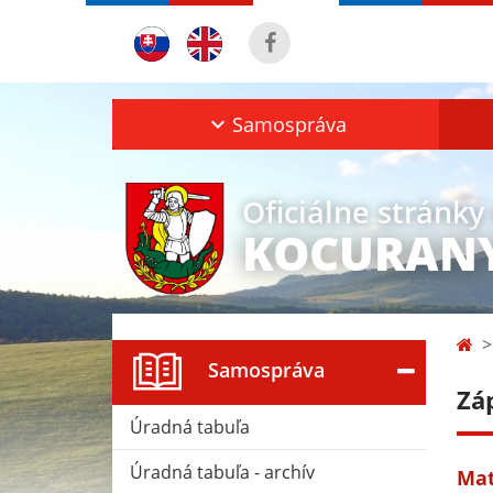
Samospráva
Oficiálne stránky
KOCURAN
Samospráva
Zá
Úradná tabuľa
Úradná tabuľa - archív
Mat