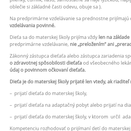
oblečie si základné časti odevu, obuje sa ).
Na predprimárne vzdelávanie sa prednostne prijímajú d
vzdelávania povinné.
Dieťa sa do materskej školy prijíma vždy
len na základe
predprimárne vzdelávanie,
nie „preložením“ ani „prer
Zákonný zástupca dieťaťa alebo zástupca zariadenia sp
o zdravotnej spôsobilosti dieťaťa
od všeobecného lekára
údaj o povinnom očkovaní dieťaťa.
Dieťa je do materskej školy prijaté len vtedy, ak riadite
– prijatí dieťaťa do materskej školy,
– prijatí dieťaťa na adaptačný pobyt alebo prijatí na di
– prijatí dieťaťa do materskej školy, v ktorom určil a
Kompetenciu rozhodovať o prijímaní detí do materskej 