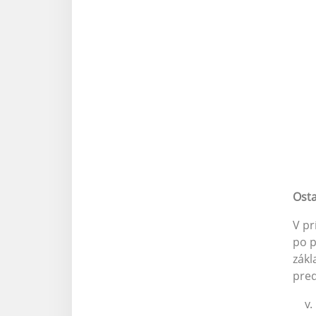
Osta
V pr
po p
zákl
pred