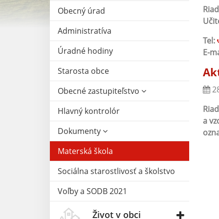
Riad
Obecný úrad
Učit
Administratíva
Tel:
Úradné hodiny
E-ma
Ak
Starosta obce
28
Obecné zastupiteľstvo
Riad
Hlavný kontrolór
a vz
Dokumenty
ozna
Materská škola
Sociálna starostlivosť a školstvo
Voľby a SODB 2021
Život v obci