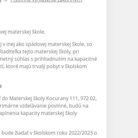
vej materskej škole.
 v inej ako spádovej materskej škole, so
iaditeľka tejto materskej školy, pri
dmetný súhlas s prihliadnutím na kapacitné
í, ktoré majú trvalý pobyt v školskom
e
 do Materskej školy Kocurany 111, 972 02,
primárne vzdelávanie povinné, budú na
aplnenia kapacity materskej školy
a bude žiadať v školskom roku 2022/2023 o