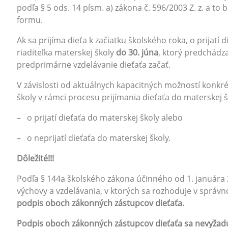
podľa § 5 ods. 14 písm. a) zákona č. 596/2003 Z. z. a to
formu.
Ak sa prijíma dieťa k začiatku školského roka, o prijatí
riaditeľka materskej školy
do 30. júna
, ktorý predchádz
predprimárne vzdelávanie dieťaťa začať.
V závislosti od aktuálnych kapacitných možností konkrét
školy v rámci procesu prijímania dieťaťa do materskej 
– o prijatí dieťaťa do materskej školy alebo
– o neprijatí dieťaťa do materskej školy.
Dôležité!!!
Podľa § 144a školského zákona účinného od 1. januára 
výchovy a vzdelávania, v ktorých sa rozhoduje v správ
podpis oboch zákonných zástupcov dieťaťa.
Podpis oboch zákonných zástupcov dieťaťa sa nevyžadu