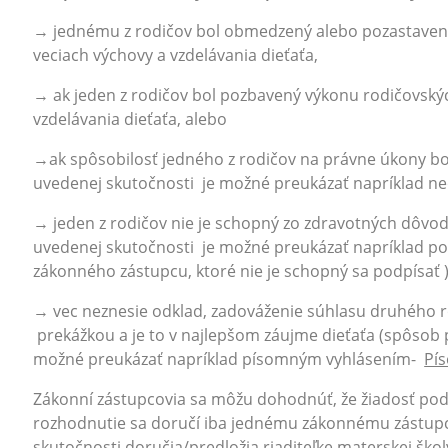
→ jednému z rodičov bol obmedzený alebo pozastavený
veciach výchovy a vzdelávania dieťaťa,
→ ak jeden z rodičov bol pozbavený výkonu rodičovskýc
vzdelávania dieťaťa, alebo
→ak spôsobilosť jedného z rodičov na právne úkony 
uvedenej skutočnosti je možné preukázať napríklad n
→ jeden z rodičov nie je schopný zo zdravotných dôvo
uvedenej skutočnosti je možné preukázať napríklad p
zákonného zástupcu, ktoré nie je schopný sa podpísať 
→ vec neznesie odklad, zadováženie súhlasu druhého r
prekážkou a je to v najlepšom záujme dieťaťa (spôsob 
možné preukázať napríklad písomným vyhlásením-
Pí
Zákonní zástupcovia sa môžu dohodnúť, že žiadosť pod
rozhodnutie sa doručí iba jednému zákonnému zástupco
skutočnosti doručia/predložia riaditeľke materskej šk