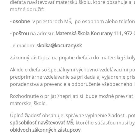
dieťaťa navštevovať materskú školu, ktoré obsahuje aj 
možné doručiť:
- osobne
- v priestoroch MŠ, po osobnom alebo telefo
- poštou
na adresu:
Materská škola Kocurany 111, 972
- e-mailom:
skolka@kocurany.sk
Zákonný zástupca na prijatie dieťaťa do materskej škol
Ak ide o dieťa so špeciálnymi výchovno-vzdelávacími pot
predprimárne vzdelávanie sa prikladá aj vyjadrenie pr
poradenstva a prevencie a odporučenie všeobecného le
Rozhodnutie o prijatí/neprijatí si bude možné prevz
materskej škole.
Úplná žiadosť obsahuje: správne vyplnenie žiadosti, p
spôsobilosť navštevovať MŠ,
ktorého súčasťou musí by
obidvoch zákonných zástupcov
.