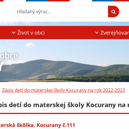
Hľadaný výraz...
Život v obci
Zverejňova
 obce
Y
Zápis detí do materskej školy Kocurany na rok 2022-2023
pis detí do materskej školy Kocurany na
erská škôlka, Kocurany č.111