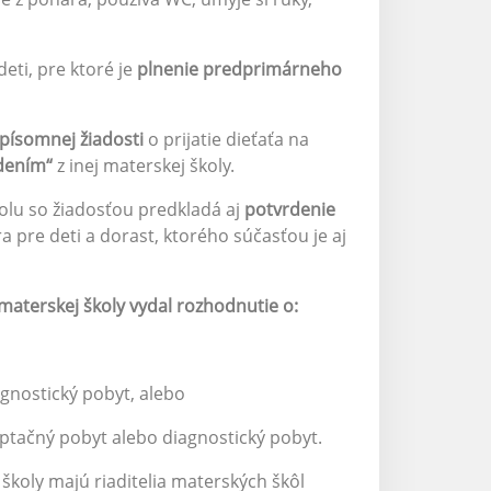
eti, pre ktoré je
plnenie predprimárneho
 písomnej žiadosti
o prijatie dieťaťa na
adením“
z inej materskej školy.
olu so žiadosťou predkladá aj
potvrdenie
 pre deti a dorast, ktorého súčasťou je aj
ľ materskej školy vydal rozhodnutie o:
agnostický pobyt, alebo
daptačný pobyt alebo diagnostický pobyt.
školy majú riaditelia materských škôl