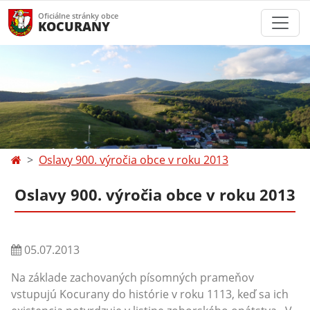
Oficiálne stránky obce
KOCURANY
Oslavy 900. výročia obce v roku 2013
Oslavy 900. výročia obce v roku 2013
05.07.2013
Na základe zachovaných písomných prameňov
vstupujú Kocurany do histórie v roku 1113, keď sa ich