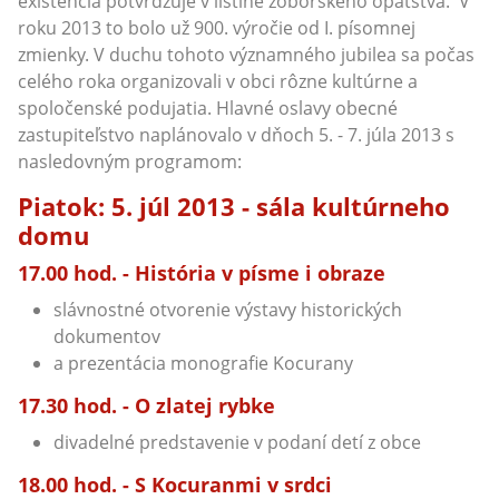
existencia potvrdzuje v listine zoborského opátstva. V
roku 2013 to bolo už 900. výročie od I. písomnej
zmienky. V duchu tohoto významného jubilea sa počas
celého roka organizovali v obci rôzne kultúrne a
spoločenské podujatia. Hlavné oslavy obecné
zastupiteľstvo naplánovalo v dňoch 5. - 7. júla 2013 s
nasledovným programom:
Piatok: 5. júl 2013 - sála kultúrneho
domu
17.00 hod. - História v písme i obraze
slávnostné otvorenie výstavy historických
dokumentov
a prezentácia monografie Kocurany
17.30 hod. - O zlatej rybke
divadelné predstavenie v podaní detí z obce
18.00 hod. - S Kocuranmi v srdci