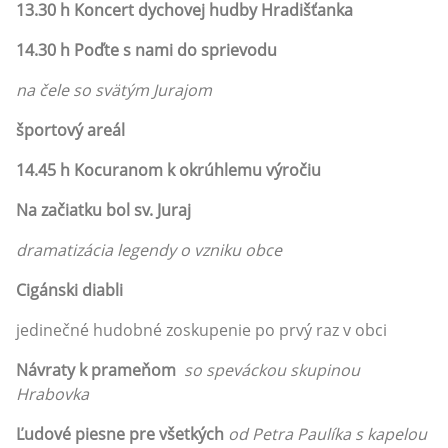
13.30 h
Koncert dychovej hudby Hradišťanka
14.30 h
Poďte s nami do sprievodu
na čele so svätým Jurajom
športový areál
14.45 h
Kocuranom k okrúhlemu výročiu
Na začiatku bol sv. Juraj
dramatizácia legendy o vzniku obce
Cigánski diabli
jedinečné hudobné zoskupenie po prvý raz v obci
Návraty k prameňom
so speváckou skupinou
Hrabovka
Ľudové piesne pre všetkých
od Petra Paulíka s kapelou