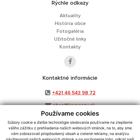
Rýchle odkazy
Aktuality
História obce
Fotogaléria
Užitočné linky
Kontakty
Kontaktné informácie
+421 46 543 98 72
obec@kocurany.sk
Používame cookies
Súbory cookie a ďalšie technológie sledovania používame na zlepšenie
vášho zážitku z prehliadania našich webových stránok, na to, aby sme
využite možnosť získavania aktuálnych informácií s využitím RSS
,
vám zobrazovali prispôsobený obsah a cielené reklamy, na analýzu
CMS systém (redakčný) systém ECHELON 2,
Mapa stránok
,
web portál
,
návštevnosti našich webových stránok a na pochopenie toho, odkiaľ naši