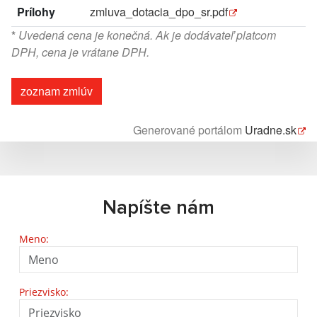
Prílohy
zmluva_dotacia_dpo_sr.pdf
*
Uvedená cena je konečná. Ak je dodávateľ platcom
DPH, cena je vrátane DPH.
zoznam zmlúv
Generované portálom
Uradne.sk
Napíšte nám
Meno:
Priezvisko: