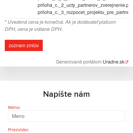
priloha_c._2_ucty_partnerov_zverejnenie.pdf
priloha_c._3_rozpocet_projektu_pre_partner
*
Uvedená cena je konečná. Ak je dodávateľ platcom
DPH, cena je vrátane DPH.
zoznam zmlúv
Generované portálom
Uradne.sk
Napíšte nám
Meno:
Priezvisko: