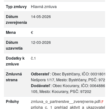
Typ zmluvy
Hlavná zmluva
Dátum
14-05-2026
zverejnenia
Mena
€
Dátum
12-03-2026
uzavretia
Dodatky k
č.1
zmluve
Zmluvná
Odberateľ
: Obec Bystričany, IČO: 00318019,
strana
Nešpora 1/17, Mesto: Bystričany, PSČ: 9724
Dodávateľ
: Obec Kocurany, IČO: 00648868,
105, Mesto: Kocurany, PSČ: 97202
Prílohy
zmluva_o_partnerstve__zverejnenie.pdf
priloha_c._1_prehlad_aktivit_a_ukazovatelov