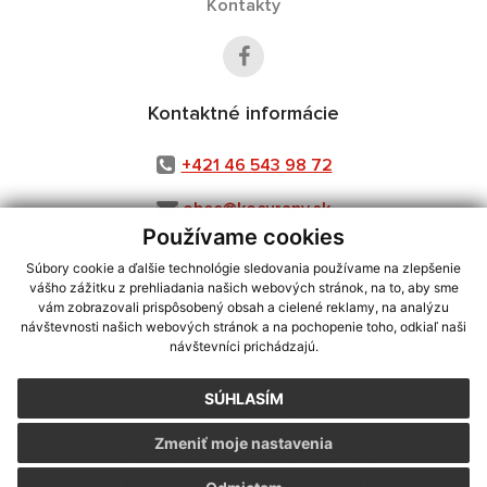
Kontakty
Kontaktné informácie
+421 46 543 98 72
obec@kocurany.sk
Používame cookies
Súbory cookie a ďalšie technológie sledovania používame na zlepšenie
vášho zážitku z prehliadania našich webových stránok, na to, aby sme
využite možnosť získavania aktuálnych informácií s využitím RSS
,
vám zobrazovali prispôsobený obsah a cielené reklamy, na analýzu
návštevnosti našich webových stránok a na pochopenie toho, odkiaľ naši
CMS systém (redakčný) systém ECHELON 2,
Mapa stránok
,
web portál
,
návštevníci prichádzajú.
webhosting
,
webex.digital, s.r.o.
,
domény
,
registrácia domény
,
spoločnosť webex.digital, s.r.o.
,
technický prevádzkovateľ
SÚHLASÍM
Posledná aktualizácia:
07.08.2026
Zmeniť moje nastavenia
Vytlačiť stránku
|
Vyhlásenie o prístupnosti
Autorské práva
|
Cookies