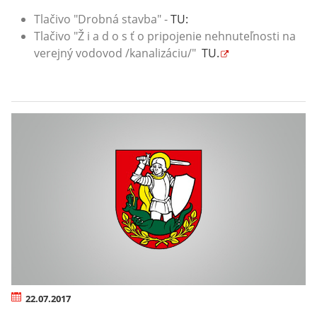
Tlačivo "Drobná stavba" -
TU:
Tlačivo "Ž i a d o s ť o pripojenie nehnuteľnosti na
verejný vodovod /kanalizáciu/"
TU.
22.07.2017