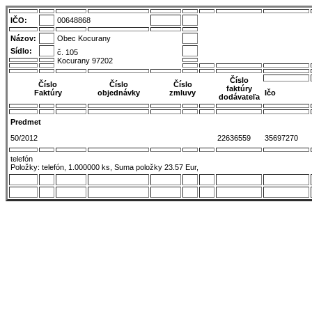
IČO:
00648868
Názov:
Obec Kocurany
Sídlo:
č. 105
Kocurany 97202
Číslo
Číslo
Číslo
Číslo
faktúry
Faktúry
objednávky
zmluvy
Ičo
dodávateľa
Predmet
50/2012
22636559
35697270
telefón
Položky: telefón, 1.000000 ks, Suma položky 23.57 Eur,