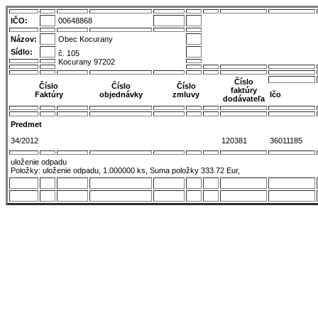
IČO:
00648868
Názov:
Obec Kocurany
Sídlo:
č. 105
Kocurany 97202
Číslo
Číslo
Číslo
Číslo
faktúry
Faktúry
objednávky
zmluvy
Ičo
dodávateľa
Predmet
34/2012
120381
36011185
uloženie odpadu
Položky: uloženie odpadu, 1.000000 ks, Suma položky 333.72 Eur,