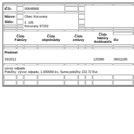
IČO:
00648868
Názov:
Obec Kocurany
Sídlo:
č. 105
Kocurany 97202
Číslo
Číslo
Číslo
Číslo
faktúry
Faktúry
objednávky
zmluvy
Ičo
dodávateľa
Predmet
33/2012
120380
36011185
vývoz odpadu
Položky: vývoz odpadu, 1.000000 ks, Suma položky 222.72 Eur,