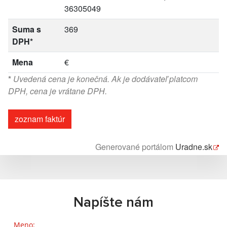
36305049
Suma s
369
DPH*
Mena
€
*
Uvedená cena je konečná. Ak je dodávateľ platcom
DPH, cena je vrátane DPH.
zoznam faktúr
Generované portálom
Uradne.sk
Napíšte nám
Meno: