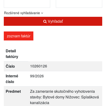
Rozšírené vyhľadávanie
Vyhľadať
zoznam faktúr
Detail
faktúry
10260126
Číslo
Interné
99/2026
číslo
Predmet
Za zameranie skutočného vyhotovenia
stavby: Bytové domy Nižovec: Splašková
kanalizácia