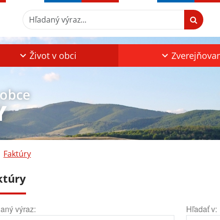
Hľadaný výraz...
Život v obci
Zverejňova
 obce
Y
Faktúry
ktúry
aný výraz:
Hľadať v: