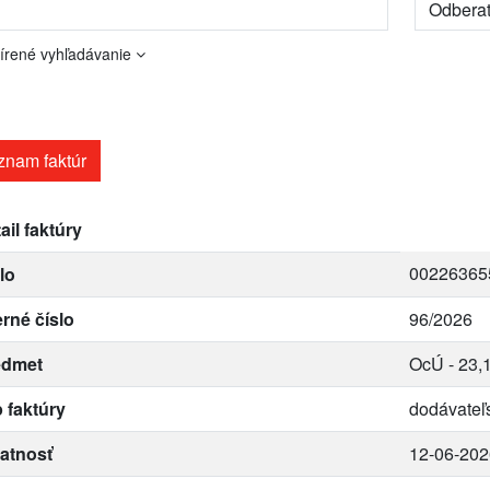
írené vyhľadávanie
znam faktúr
ail faktúry
00226365
lo
erné číslo
96/2026
edmet
OcÚ - 23,1
 faktúry
dodávateľ
atnosť
12-06-202