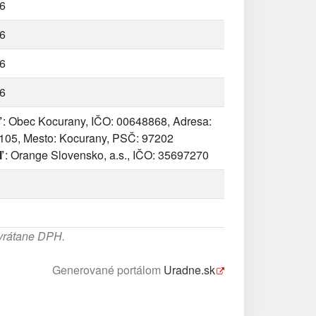
6
6
6
6
: Obec Kocurany, IČO: 00648868, Adresa:
105, Mesto: Kocurany, PSČ: 97202
ľ
: Orange Slovensko, a.s., IČO: 35697270
 vrátane DPH.
Generované portálom
Uradne.sk