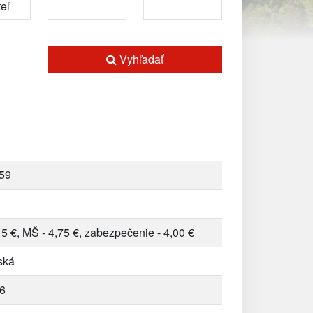
Vyhľadať
59
5 €, MŠ - 4,75 €, zabezpečenie - 4,00 €
ská
6