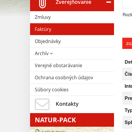
Zverejňovanie
Rozš
Zmluvy
Faktúry
Objednávky
zo
Archív
Det
Verejné obstarávanie
Čís
Ochrana osobných údajov
Int
Súbory cookies
Pr
Kontakty
Typ
NATUR-PACK
Spl