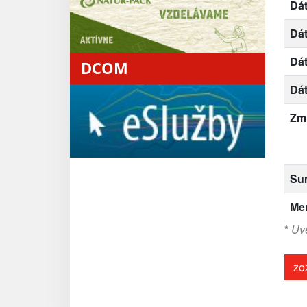
Dát
Dá
Dá
DCOM
Dá
Zm
Su
Me
*
Uve
zo