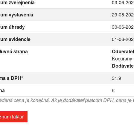
um zverejnenia
03-06-202
tum vystavenia
29-05-202
tum úhrady
30-06-202
tum evidencie
01-06-202
luvná strana
Odberateľ
Kocurany 
Dodávate
ma s DPH*
31.9
na
€
dená cena je konečná. Ak je dodávateľ platcom DPH, cena je
znam faktúr