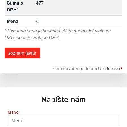
Suma s
477
DPH*
Mena
€
*
Uvedená cena je konečná. Ak je dodávateľ platcom
DPH, cena je vrátane DPH.
zoznam faktúr
Generované portálom
Uradne.sk
Napíšte nám
Meno: